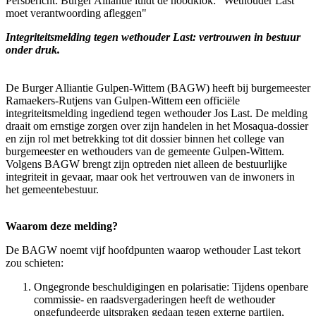
Persbericht: Burger Alliantie luidt de noodklok: “Wethouder Last
moet verantwoording afleggen"
Integriteitsmelding tegen wethouder Last: vertrouwen in bestuur
onder druk.
De Burger Alliantie Gulpen-Wittem (BAGW) heeft bij burgemeester
Ramaekers-Rutjens van Gulpen-Wittem een officiële
integriteitsmelding ingediend tegen wethouder Jos Last. De melding
draait om ernstige zorgen over zijn handelen in het Mosaqua-dossier
en zijn rol met betrekking tot dit dossier binnen het college van
burgemeester en wethouders van de gemeente Gulpen-Wittem.
Volgens BAGW brengt zijn optreden niet alleen de bestuurlijke
integriteit in gevaar, maar ook het vertrouwen van de inwoners in
het gemeentebestuur.
Waarom deze melding?
De BAGW noemt vijf hoofdpunten waarop wethouder Last tekort
zou schieten:
Ongegronde beschuldigingen en polarisatie: Tijdens openbare
commissie- en raadsvergaderingen heeft de wethouder
ongefundeerde uitspraken gedaan tegen externe partijen,