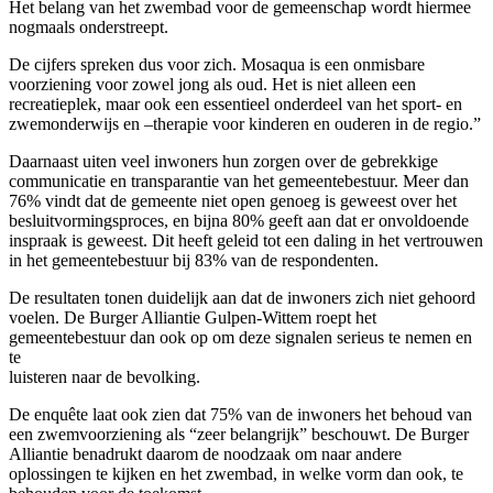
Het belang van het zwembad voor de gemeenschap wordt hiermee
nogmaals onderstreept.
De cijfers spreken dus voor zich. Mosaqua is een onmisbare
voorziening voor zowel jong als oud. Het is niet alleen een
recreatieplek, maar ook een essentieel onderdeel van het sport- en
zwemonderwijs en –therapie voor kinderen en ouderen in de regio.”
Daarnaast uiten veel inwoners hun zorgen over de gebrekkige
communicatie en transparantie van het gemeentebestuur. Meer dan
76% vindt dat de gemeente niet open genoeg is geweest over het
besluitvormingsproces, en bijna 80% geeft aan dat er onvoldoende
inspraak is geweest. Dit heeft geleid tot een daling in het vertrouwen
in het gemeentebestuur bij 83% van de respondenten.
De resultaten tonen duidelijk aan dat de inwoners zich niet gehoord
voelen. De Burger Alliantie Gulpen-Wittem roept het
gemeentebestuur dan ook op om deze signalen serieus te nemen en
te
luisteren naar de bevolking.
De enquête laat ook zien dat 75% van de inwoners het behoud van
een zwemvoorziening als “zeer belangrijk” beschouwt. De Burger
Alliantie benadrukt daarom de noodzaak om naar andere
oplossingen te kijken en het zwembad, in welke vorm dan ook, te