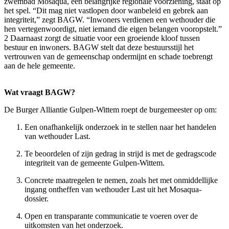
zwembad Mosaqua, een belangrijke regionale voorziening, staat op
het spel. “Dit mag niet vastlopen door wanbeleid en gebrek aan
integriteit,” zegt BAGW. “Inwoners verdienen een wethouder die
hen vertegenwoordigt, niet iemand die eigen belangen vooropstelt.”
2 Daarnaast zorgt de situatie voor een groeiende kloof tussen
bestuur en inwoners. BAGW stelt dat deze bestuursstijl het
vertrouwen van de gemeenschap ondermijnt en schade toebrengt
aan de hele gemeente.
Wat vraagt BAGW?
De Burger Alliantie Gulpen-Wittem roept de burgemeester op om:
Een onafhankelijk onderzoek in te stellen naar het handelen
van wethouder Last.
Te beoordelen of zijn gedrag in strijd is met de gedragscode
integriteit van de gemeente Gulpen-Wittem.
Concrete maatregelen te nemen, zoals het met onmiddellijke
ingang ontheffen van wethouder Last uit het Mosaqua-
dossier.
Open en transparante communicatie te voeren over de
uitkomsten van het onderzoek.