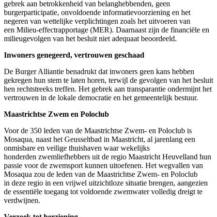
gebrek aan betrokkenheid van belanghebbenden, geen
burgerparticipatie, onvoldoende informatievoorziening en het
negeren van wettelijke verplichtingen zoals het uitvoeren van
een Milieu-effectrapportage (MER). Daarnaast zijn de financiële en
milieugevolgen van het besluit niet adequaat beoordeeld.
Inwoners genegeerd, vertrouwen geschaad
De Burger Alliantie benadrukt dat inwoners geen kans hebben
gekregen hun stem te laten horen, terwijl de gevolgen van het besluit
hen rechtstreeks treffen. Het gebrek aan transparantie ondermijnt het
vertrouwen in de lokale democratie en het gemeentelijk bestuur.
Maastrichtse Zwem en Poloclub
Voor de 350 leden van de Maastrichtse Zwem- en Poloclub is
Mosaqua, naast het Geusseltbad in Maastricht, al jarenlang een
onmisbare en veilige thuishaven waar wekelijks
honderden zwemliefhebbers uit de regio Maastricht Heuvelland hun
passie voor de zwemsport kunnen uitoefenen. Het wegvallen van
Mosaqua zou de leden van de Maastrichtse Zwem- en Poloclub
in deze regio in een vrijwel uitzichtloze situatie brengen, aangezien
de essentiële toegang tot voldoende zwemwater volledig dreigt te
verdwijnen.
Verzoek tot herziening