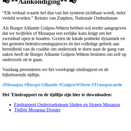
📢 **Aankondiging** 📢
“Elk verhaal waarin het dna van het systeem zichtbaar wordt, móet
verteld worden.” Reinier van Zutphen, Nationale Ombudsman
Als Burger Alliantie Gulpen-Wittem hebben wij eerder aangegeven
dat we twijfelen of Mosaqua een eerlijke kans krijgt om het
zwembad open te houden. Gezien de lokale politieke dynamiek en
het gesloten beleidsvormingsproces én het volledige gebrek aan
bereidheid van de coalitie om onderzoek te doen naar de gang van
zaken heeft de Burger Alliantie Gulpen-Wittem besloten om zelf op
onderzoek uit te gaan.
Vandaag presenteren we het voorlopige eindrapport en de
bijbehorende tijdlijn.
#Mosaqua #BurgerAlliantie #GulpenWittem #Transparantie
Het 'Eindrapport en de tijdlijn zijn hier te downloaden:
Eindrapport Onderzoeksteam Sluiten en Slopen Mosaqua
Tijdlijn Mosaqua Dossier