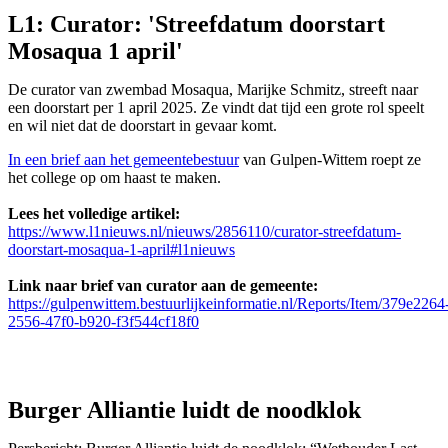
L1: Curator: 'Streefdatum doorstart
Mosaqua 1 april'
De curator van zwembad Mosaqua, Marijke Schmitz, streeft naar
een doorstart per 1 april 2025. Ze vindt dat tijd een grote rol speelt
en wil niet dat de doorstart in gevaar komt.
In een brief aan het gemeentebestuur
van Gulpen-Wittem roept ze
het college op om haast te maken.
Lees het volledige artikel:
https://www.l1nieuws.nl/nieuws/2856110/curator-streefdatum-
doorstart-mosaqua-1-april#l1nieuws
Link naar brief van curator aan de gemeente:
https://gulpenwittem.bestuurlijkeinformatie.nl/Reports/Item/379e2264
2556-47f0-b920-f3f544cf18f0
Burger Alliantie luidt de noodklok