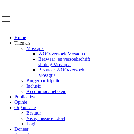
Home
Thema's
Mosaqua
WOO-verzoek Mosaqua
Bezwaar- en verzoekschrift
sluiting Mosaqua
Bezwaar WOO-verzoek
Mosaqua
Burgerparticipatie
Inclusie
Accommodatiebeleid
Publicaties
Opinie
Organisatie
Bestuur
Visie, missie en doel
Login
Doneer