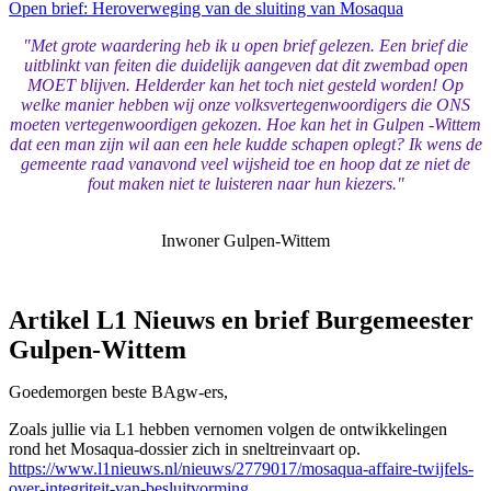
Open brief: Heroverweging van de sluiting van Mosaqua
"Met grote waardering heb ik u open brief gelezen. Een brief die
uitblinkt van feiten die duidelijk aangeven dat dit zwembad open
MOET blijven. Helderder kan het toch niet gesteld worden! Op
welke manier hebben wij onze volksvertegenwoordigers die ONS
moeten vertegenwoordigen gekozen. Hoe kan het in Gulpen -Wittem
dat een man zijn wil aan een hele kudde schapen oplegt? Ik wens de
gemeente raad vanavond veel wijsheid toe en hoop dat ze niet de
fout maken niet te luisteren naar hun kiezers."
Inwoner Gulpen-Wittem
Artikel L1 Nieuws en brief Burgemeester
Gulpen-Wittem
Goedemorgen beste BAgw-ers,
Zoals jullie via L1 hebben vernomen volgen de ontwikkelingen
rond het Mosaqua-dossier zich in sneltreinvaart op.
https://www.l1nieuws.nl/nieuws/2779017/mosaqua-affaire-twijfels-
over-integriteit-van-besluitvorming