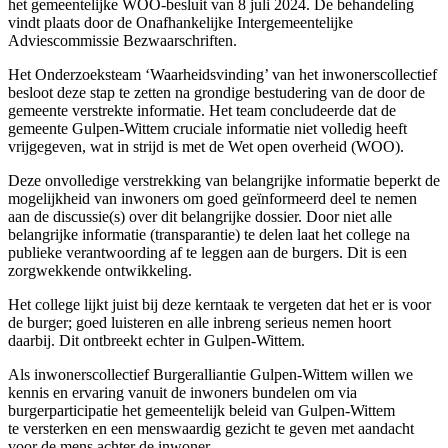
het gemeentelijke WOO-besluit van 8 juli 2024. De behandeling
vindt plaats door de Onafhankelijke Intergemeentelijke
Adviescommissie Bezwaarschriften.
Het Onderzoeksteam ‘Waarheidsvinding’ van het inwonerscollectief
besloot deze stap te zetten na grondige bestudering van de door de
gemeente verstrekte informatie. Het team concludeerde dat de
gemeente Gulpen-Wittem cruciale informatie niet volledig heeft
vrijgegeven, wat in strijd is met de Wet open overheid (WOO).
Deze onvolledige verstrekking van belangrijke informatie beperkt de
mogelijkheid van inwoners om goed geïnformeerd deel te nemen
aan de discussie(s) over dit belangrijke dossier. Door niet alle
belangrijke informatie (transparantie) te delen laat het college na
publieke verantwoording af te leggen aan de burgers. Dit is een
zorgwekkende ontwikkeling.
Het college lijkt juist bij deze kerntaak te vergeten dat het er is voor
de burger; goed luisteren en alle inbreng serieus nemen hoort
daarbij. Dit ontbreekt echter in Gulpen-Wittem.
Als inwonerscollectief Burgeralliantie Gulpen-Wittem willen we
kennis en ervaring vanuit de inwoners bundelen om via
burgerparticipatie het gemeentelijk beleid van Gulpen-Wittem
te versterken en een menswaardig gezicht te geven met aandacht
voor de mens achter de inwoner.