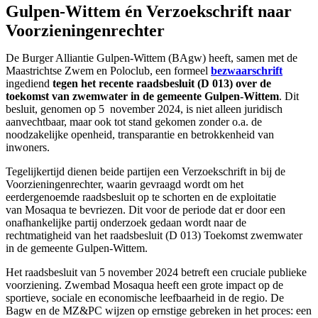
Gulpen-Wittem én Verzoekschrift naar
Voorzieningenrechter
De Burger Alliantie Gulpen-Wittem (BAgw) heeft, samen met de
Maastrichtse Zwem en Poloclub, een formeel
bezwaarschrift
ingediend
tegen het recente raadsbesluit (D 013) over de
toekomst van zwemwater in de gemeente Gulpen-Wittem
. Dit
besluit, genomen op 5 november 2024, is niet alleen juridisch
aanvechtbaar, maar ook tot stand gekomen zonder o.a. de
noodzakelijke openheid, transparantie en betrokkenheid van
inwoners.
Tegelijkertijd dienen beide partijen een Verzoekschrift in bij de
Voorzieningenrechter, waarin gevraagd wordt om het
eerdergenoemde raadsbesluit op te schorten en de exploitatie
van Mosaqua te bevriezen. Dit voor de periode dat er door een
onafhankelijke partij onderzoek gedaan wordt naar de
rechtmatigheid van het raadsbesluit (D 013) Toekomst zwemwater
in de gemeente Gulpen-Wittem.
Het raadsbesluit van 5 november 2024 betreft een cruciale publieke
voorziening. Zwembad Mosaqua heeft een grote impact op de
sportieve, sociale en economische leefbaarheid in de regio. De
Bagw en de MZ&PC wijzen op ernstige gebreken in het proces: een