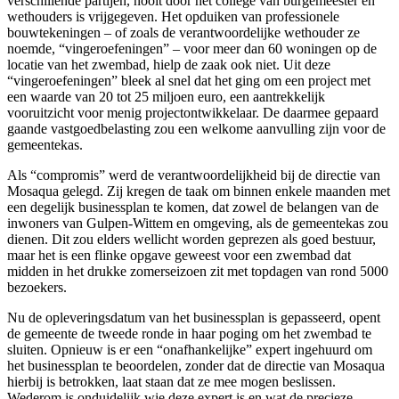
verschillende partijen, nooit door het college van burgemeester en
wethouders is vrijgegeven. Het opduiken van professionele
bouwtekeningen – of zoals de verantwoordelijke wethouder ze
noemde, “vingeroefeningen” – voor meer dan 60 woningen op de
locatie van het zwembad, hielp de zaak ook niet. Uit deze
“vingeroefeningen” bleek al snel dat het ging om een project met
een waarde van 20 tot 25 miljoen euro, een aantrekkelijk
vooruitzicht voor menig projectontwikkelaar. De daarmee gepaard
gaande vastgoedbelasting zou een welkome aanvulling zijn voor de
gemeentekas.
Als “compromis” werd de verantwoordelijkheid bij de directie van
Mosaqua gelegd. Zij kregen de taak om binnen enkele maanden met
een degelijk businessplan te komen, dat zowel de belangen van de
inwoners van Gulpen-Wittem en omgeving, als de gemeentekas zou
dienen. Dit zou elders wellicht worden geprezen als goed bestuur,
maar het is een flinke opgave geweest voor een zwembad dat
midden in het drukke zomerseizoen zit met topdagen van rond 5000
bezoekers.
Nu de opleveringsdatum van het businessplan is gepasseerd, opent
de gemeente de tweede ronde in haar poging om het zwembad te
sluiten. Opnieuw is er een “onafhankelijke” expert ingehuurd om
het businessplan te beoordelen, zonder dat de directie van Mosaqua
hierbij is betrokken, laat staan dat ze mee mogen beslissen.
Wederom is onduidelijk wie deze expert is en wat de precieze